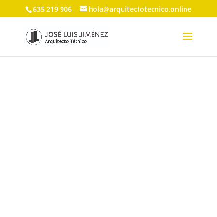
635 219 906
hola@arquitectotecnico.online