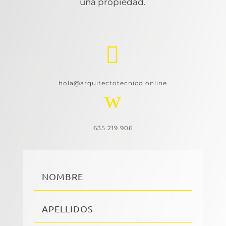
una propiedad.

hola@arquitectotecnico.online
w
635 219 906