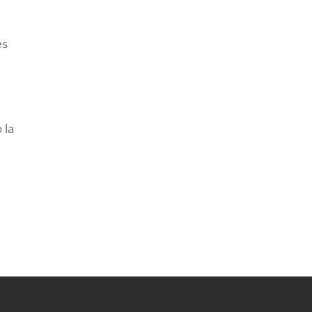
es
 la