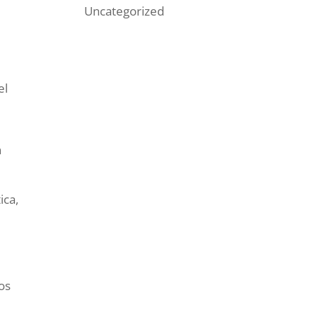
Uncategorized
el
n
ica,
tos