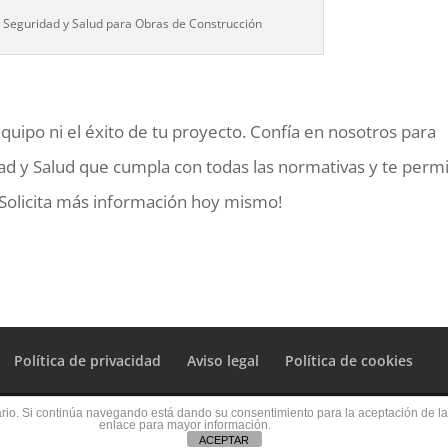
e Seguridad y Salud para Obras de Construcción
quipo ni el éxito de tu proyecto. Confía en nosotros para
dad y Salud que cumpla con todas las normativas y te perm
 ¡Solicita más información hoy mismo!
Política de privacidad
Aviso legal
Política de cookies
suario. Si continúa navegando está dando su consentimiento para la aceptación de 
UITECTO TÉCNICO 2020 | TODOS LOS DERECHOS RESE
enlace para mayor información.
ACEPTAR