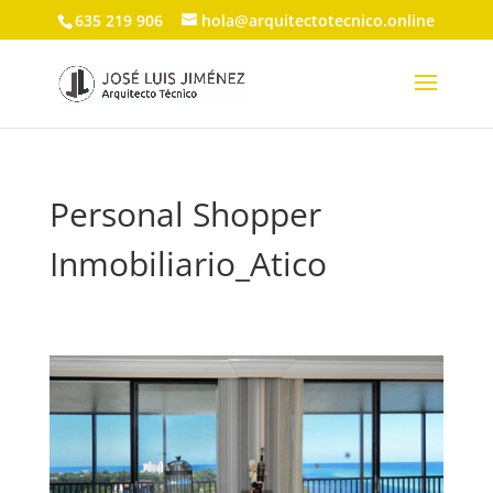
635 219 906
hola@arquitectotecnico.online
Personal Shopper
Inmobiliario_Atico