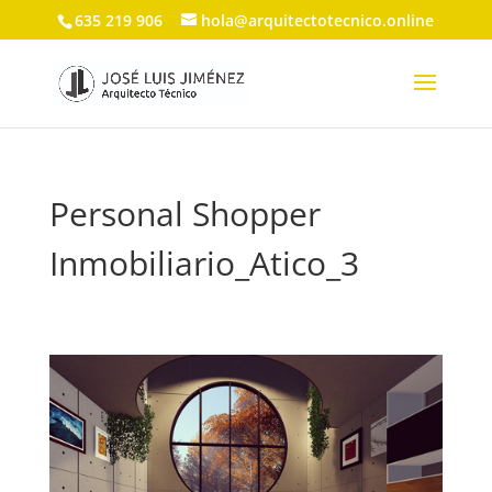
635 219 906
hola@arquitectotecnico.online
Personal Shopper
Inmobiliario_Atico_3