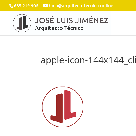
635 219 906
hola@arquitectotecnico.online
apple-icon-144x144_cl