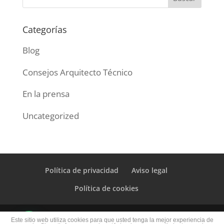
Categorías
Blog
Consejos Arquitecto Técnico
En la prensa
Uncategorized
Política de privacidad
Aviso legal
Política de cookies
© ARQUITECTO TÉCNICO 2020 | TODOS LOS
Este sitio web utiliza cookies para que usted tenga la mejor experiencia de