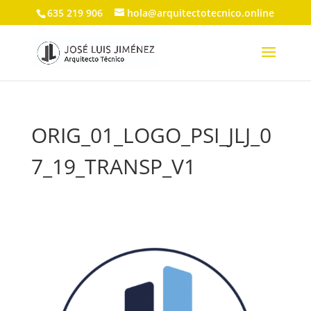
635 219 906
hola@arquitectotecnico.online
ORIG_01_LOGO_PSI_JLJ_0
7_19_TRANSP_V1