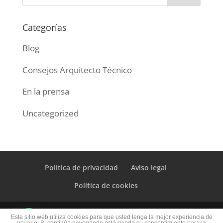
Categorías
Blog
Consejos Arquitecto Técnico
En la prensa
Uncategorized
Política de privacidad
Aviso legal
Política de cookies
© ARQUITECTO TÉCNICO 2020 | TODOS LOS
Este sitio web utiliza cookies para que usted tenga la mejor experiencia de