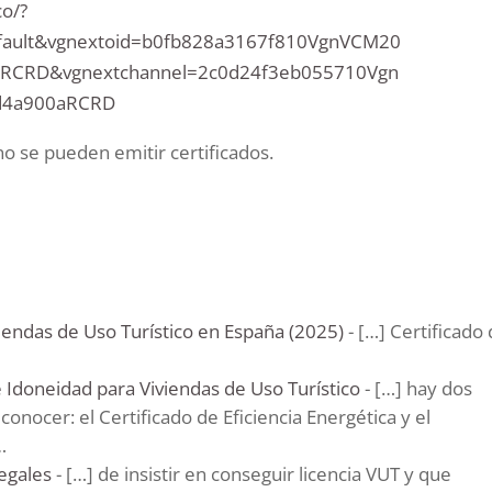
co/?
fault&vgnextoid=b0fb828a3167f810VgnVCM20
aRCRD&vgnextchannel=2c0d24f3eb055710Vgn
d4a900aRCRD
 se pueden emitir certificados.
viendas de Uso Turístico en España (2025)
- […] Certificado
e Idoneidad para Viviendas de Uso Turístico
- […] hay dos
nocer: el Certificado de Eficiencia Energética y el
…
legales
- […] de insistir en conseguir licencia VUT y que