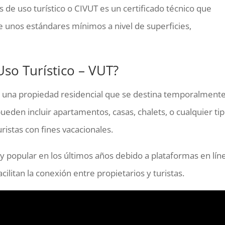
s de uso turístico o CIVUT es un certificado técnico que
le unos estándares mínimos a nivel de superficies,
so Turístico – VUT?
a una propiedad residencial que se destina temporalmente
pueden incluir apartamentos, casas, chalets, o cualquier ti
uristas con fines vacacionales.
y popular en los últimos años debido a plataformas en lín
ilitan la conexión entre propietarios y turistas.