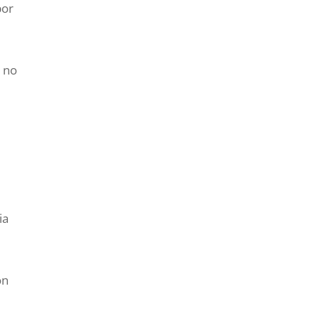
por
o no
ia
ón